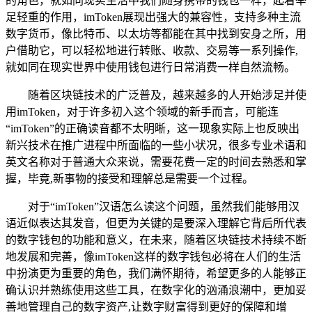
的角色，就如同现实生活中我们随身携带的钱包一样，起着举
足轻重的作用，imToken展现出强大的兼容性，支持多种主流
数字货币，像比特币、以太坊等都能在其中找到安身之所，用
户借助它，可以轻松地进行转账、收款、交易等一系列操作,
就如同在现实世界中使用钱包进行日常消费一样自然流畅。
随着区块链技术的广泛普及，越来越多的人开始涉足并使
用imToken，对于许多初入这个领域的新手而言，可能连
“imToken”的正确读音都不太明晰，这一现象实际上也反映出
新兴技术在推广进程中所面临的一些小状况，很多专业术语和
英文名称对于普通大众来说，需要花费一定的时间去熟悉和掌
握，毕竟,新事物的接受和理解总是需要一个过程。
对于“imToken”汉语怎么读这个问题，虽然我们能够用汉
语近似表达其发音，但更为关键的是要深入理解它背后所代表
的数字钱包的功能和意义，在未来，随着区块链技术持续不断
地发展和完善，像imToken这样的数字钱包必将在人们的生活
中扮演更为重要的角色，我们满怀期待，希望更多的人能够正
确认识并熟练使用这些工具，在数字化的汹涌浪潮中，更加妥
善地管理自己的数字资产,让数字财富得到更好的保障和增