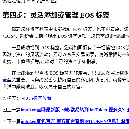
迅速定位到 EOS 资产标签。
第四步：灵活添加或管理 EOS 标签
倘若您在资产列表中未能找到 EOS 标签，也不必着急
“EOS”，系统会立刻呈现出 EOS 资产选项，您只需点击“添
一旦成功找到 EOS 标签，您就如同拥有了一把操控 E
现数字资产的灵活流动；还可以查看交易记录，清晰掌握每一笔交
走势、市值规模等,让您对自己的资产了如指掌。
在 imToken 里查找 EOS 标签并非难事，只要您
全
至关重要，请务必妥善保护好自己的私钥和助记词，就像守护自
海洋中乘风破浪，收获属于自己的财富。
标签：
#
EOS标签位置
上一篇
imtoken官网最新版下载-欧易转到 imToken 要
下一篇
imtoken钱包官方-警方能否查到IMTOKEN信息？