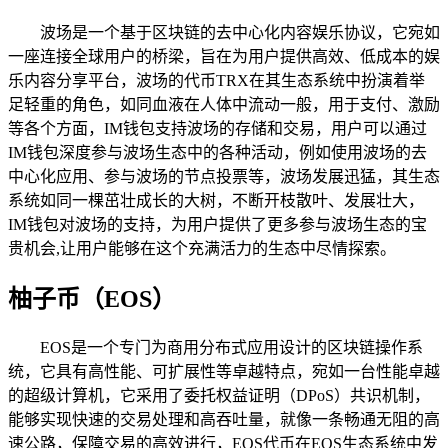
波场是一个基于区块链的去中心化内容娱乐协议，它宛如
一座连接全球用户的桥梁，旨在为用户提供高效、低成本的娱
乐内容分享平台，波场的代币TRX在其生态系统中扮演着举
足轻重的角色，如同血液在人体中流动一般，用于支付、激励
等各个方面，IM钱包支持波场的存储和交易，用户可以通过
IM钱包深度参与波场生态中的各种活动，例如使用波场的去
中心化应用、参与波场的节点投票等，波场发展迅猛，其生态
系统如同一棵茁壮成长的大树，不断开枝散叶、发展壮大，
IM钱包对波场的支持，为用户提供了更多参与波场生态的宝
贵机会,让用户能够在这个充满活力的生态中尽情探索。
柚子币（EOS）
EOS是一个专门为商用分布式应用设计的区块链操作系
统，它具有高性能、可扩展性等卓越特点，宛如一台性能卓越
的超级计算机，它采用了委托权益证明（DPoS）共识机制，
能够实现快速的交易处理和高吞吐量，就像一条畅通无阻的高
速公路，保障交易的高效进行，EOS代币在EOS生态系统中发