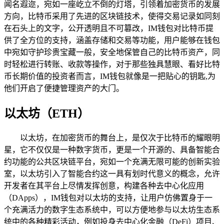
闻名遐迩，宛如一座屹立不倒的灯塔，引领着加密货币的发展
方向，比特币采用了先进的区块链技术，使得交易记录如同刻
在石头上的文字，公开透明且不可篡改，IM钱包对比特币提
供了全方位的支持，涵盖存储和交易等功能，用户能够在钱包
中宛如守护珍贵宝藏一般，安全地保管自己的比特币资产，同
时轻松进行转账、收款等操作，对于那些独具慧眼、看好比特
币长期价值的投资者而言，IM钱包就像是一把贴心的钥匙,为
他们开启了便捷管理资产的大门。
以太坊（ETH）
以太坊，在加密货币的舞台上，是仅次于比特币的耀眼明
星，它不仅仅是一种数字货币，更是一个开源的、具备智能合
约功能的公共区块链平台，宛如一个充满无限可能的创新实验
室，以太坊引入了智能合约这一具有划时代意义的概念，允许
开发者在其平台上尽情发挥创意，构建各种去中心化应用
（DApps），IM钱包对以太坊的支持，让用户仿佛置身于一
个充满活力的数字生态系统中，可以方便地参与以太坊生态系
统中的各种精彩活动，例如投身去中心化金融（DeFi）项目、