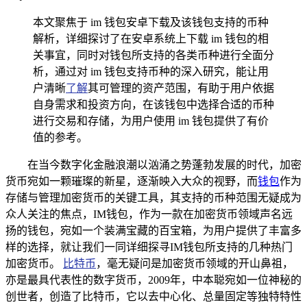
本文聚焦于 im 钱包安卓下载及该钱包支持的币种
解析，详细探讨了在安卓系统上下载 im 钱包的相
关事宜，同时对钱包所支持的各类币种进行全面分
析，通过对 im 钱包支持币种的深入研究，能让用
户清晰
了解
其可管理的资产范围，有助于用户依据
自身需求和投资方向，在该钱包中选择合适的币种
进行交易和存储，为用户使用 im 钱包提供了有价
值的参考。
在当今数字化金融浪潮以汹涌之势蓬勃发展的时代，加密
货币宛如一颗璀璨的新星，逐渐映入大众的视野，而
钱包
作为
存储与管理加密货币的关键工具，其支持的币种范围无疑成为
众人关注的焦点，IM钱包，作为一款在加密货币领域声名远
扬的钱包，宛如一个装满宝藏的百宝箱，为用户提供了丰富多
样的选择，就让我们一同详细探寻IM钱包所支持的几种热门
加密货币。
比特币
，毫无疑问是加密货币领域的开山鼻祖，
亦是最具代表性的数字货币，2009年，中本聪宛如一位神秘的
创世者，创造了比特币，它以去中心化、总量固定等独特特性