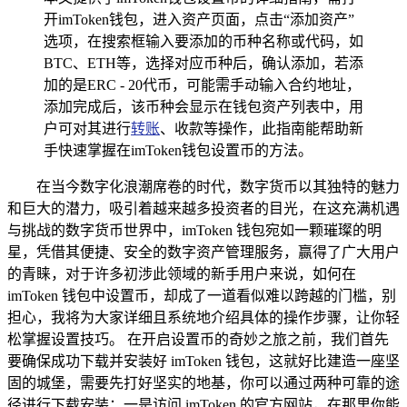
开imToken钱包，进入资产页面，点击“添加资产”
选项，在搜索框输入要添加的币种名称或代码，如
BTC、ETH等，选择对应币种后，确认添加，若添
加的是ERC - 20代币，可能需手动输入合约地址，
添加完成后，该币种会显示在钱包资产列表中，用
户可对其进行
转账
、收款等操作，此指南能帮助新
手快速掌握在imToken钱包设置币的方法。
在当今数字化浪潮席卷的时代，数字货币以其独特的魅力
和巨大的潜力，吸引着越来越多投资者的目光，在这充满机遇
与挑战的数字货币世界中，imToken 钱包宛如一颗璀璨的明
星，凭借其便捷、安全的数字资产管理服务，赢得了广大用户
的青睐，对于许多初涉此领域的新手用户来说，如何在
imToken 钱包中设置币，却成了一道看似难以跨越的门槛，别
担心，我将为大家详细且系统地介绍具体的操作步骤，让你轻
松掌握设置技巧。 在开启设置币的奇妙之旅之前，我们首先
要确保成功下载并安装好 imToken 钱包，这就好比建造一座坚
固的城堡，需要先打好坚实的地基，你可以通过两种可靠的途
径进行下载安装：一是访问 imToken 的官方网站，在那里你能