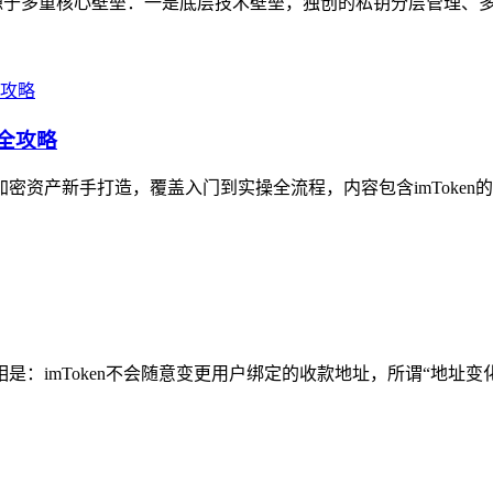
制性源于多重核心壁垒：一是底层技术壁垒，独创的私钥分层管理、多
作全攻略
加密资产新手打造，覆盖入门到实操全流程，内容包含imToken
相是：imToken不会随意变更用户绑定的收款地址，所谓“地址变