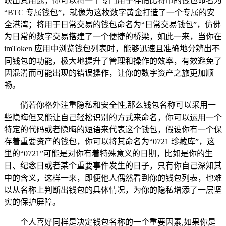
映出其用途，你可以将一个专门用于存储比特币的钱包命名为
“BTC 专属钱包”，就像为这枚数字黄金打造了一个专属的安
全港湾；将用于日常交易的钱包命名为“日常交易钱包”，仿佛
为日常的数字交易搭建了一个便捷的桥梁，如此一来，当你在
imToken 应用中浏览钱包列表时，能够迅速且准确地分辨出不
同钱包的功能，极大地提升了管理和操作的效率，有效避免了
因混淆而可能出现的错误操作，让你的数字资产之旅更加顺
畅。
倘若你格外注重隐私和安全性,那么钱包名称可以采用一
些隐晦但又能让自己轻松识别的方式来命名，你可以运用一个
特定的代码或者隐晦的短语来代表这个钱包，假设你有一个保
存着重要资产的钱包，你可以将其命名为“0721 珍藏库”，这
里的“0721”可能是对你有着特殊意义的日期，比如是你的生
日、纪念日或者某个重要事件发生的日子，只有你自己深知其
中的含义，这样一来，即便他人偶然看到你的钱包列表，也难
以从名称上判断出钱包的具体情况，为你的隐私增添了一层坚
实的保护屏障。
个人喜好同样是决定钱包名称的一个重要因素,如果你是