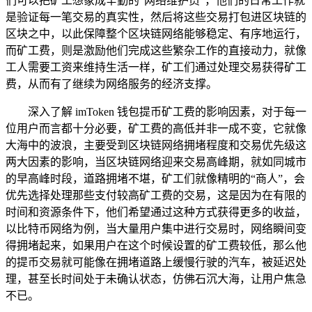
们可以把矿工想象成辛勤的“网络维护员”，他们的日常工作就
是验证每一笔交易的真实性，然后将这些交易打包进区块链的
区块之中，以此保障整个区块链网络能够稳定、有序地运行，
而矿工费，则是激励他们完成这些繁杂工作的直接动力，就像
工人需要工资来维持生活一样，矿工们通过处理交易获得矿工
费，从而有了继续为网络服务的经济支撑。
深入了解 imToken 钱包提币矿工费的影响因素，对于每一
位用户而言都十分必要，矿工费的高低并非一成不变，它就像
大海中的波浪，主要受到区块链网络拥堵程度和交易优先级这
两大因素的影响，当区块链网络迎来交易高峰期，就如同城市
的早高峰时段，道路拥堵不堪，矿工们就像精明的“商人”，会
优先选择处理那些支付较高矿工费的交易，这是因为在有限的
时间和资源条件下，他们希望通过这种方式获得更多的收益，
以比特币网络为例，当大量用户集中进行交易时，网络瞬间变
得拥堵起来，如果用户在这个时候设置的矿工费较低，那么他
的提币交易就可能像在拥堵道路上缓慢行驶的汽车，被延迟处
理，甚至长时间处于未确认状态，仿佛石沉大海，让用户焦急
不已。