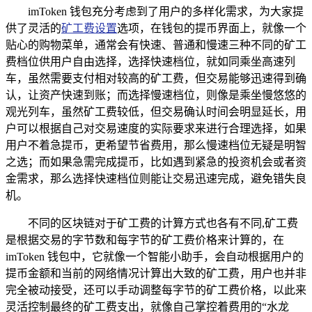
imToken 钱包充分考虑到了用户的多样化需求，为大家提
供了灵活的
矿工费设置
选项，在钱包的提币界面上，就像一个
贴心的购物菜单，通常会有快速、普通和慢速三种不同的矿工
费档位供用户自由选择，选择快速档位，就如同乘坐高速列
车，虽然需要支付相对较高的矿工费，但交易能够迅速得到确
认，让资产快速到账；而选择慢速档位，则像是乘坐慢悠悠的
观光列车，虽然矿工费较低，但交易确认时间会明显延长，用
户可以根据自己对交易速度的实际要求来进行合理选择，如果
用户不着急提币，更希望节省费用，那么慢速档位无疑是明智
之选；而如果急需完成提币，比如遇到紧急的投资机会或者资
金需求，那么选择快速档位则能让交易迅速完成，避免错失良
机。
不同的区块链对于矿工费的计算方式也各有不同,矿工费
是根据交易的字节数和每字节的矿工费价格来计算的，在
imToken 钱包中，它就像一个智能小助手，会自动根据用户的
提币金额和当前的网络情况计算出大致的矿工费，用户也并非
完全被动接受，还可以手动调整每字节的矿工费价格，以此来
灵活控制最终的矿工费支出，就像自己掌控着费用的“水龙