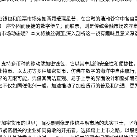
密钱包和股票市场宛如两颗璀璨星芒，在金融的浩瀚苍穹中各自
位，宛如一座坚固而便捷的数字堡垒；而股票，则是传统金融市场这
起伏的市场动态呢？本文将抽丝剥茧,深入剖析这一饶有趣味且意义深
能强大、支持多币种的移动端加密钱包，它以其卓越的安全性和便捷
币、以太坊等多种加密货币，仿佛在数字的海洋中自由航行，imT
的无限可能，凭借其简洁直观、易于上手的界面设计和坚如磐石的安
它不仅如同催化剂一般，加速推动了加密货币的普及和流通，更为
，专注于加密货币的世界；而股票则像是传统金融市场的忠实卫士，
币紧密相关的企业如同勇敢的开拓者，选择踏上上市之路，以股