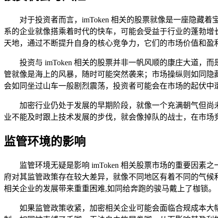
对于投资者而言，imToken 相关的股票就像是一座隐藏
系的企业就像搭乘着时代的快车，可能会受益于行业的蓬勃增
天地，通过不断提升自身的核心竞争力，它们的市场价值和盈
投资与 imToken 相关的股票并非一帆风顺的康庄大
管就像是海上的风暴，随时可能突然袭来；市场操纵则如同隐
会如同坐过山车一般剧烈震荡，投资者可能会在市场的起伏中
加密行业仍处于发展的早期阶段，就像一个充满朝气但尚未成
业不能及时跟上技术发展的步伐，就会像掉队的战士，在市场
监管环境的影响
监管环境无疑是影响 imToken 相关股票市场的重要
府对其监管政策存在较大差异，就像不同地区有着不同的气候和规
相关企业的发展带来重重困难,如同给奔跑的骏马戴上了枷锁。
如果监管政策收紧，加密相关企业可能会面临合规成本大