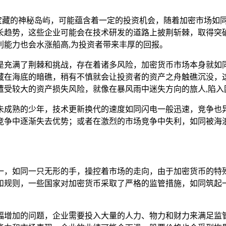
着宝藏的神秘岛屿，可能蕴含着一定的投资机会，随着加密市场如同一
长趋势，这些企业可能会在技术研发的道路上披荆斩棘，取得突
利能力也会水涨船高,为投资者带来丰厚的回报。
道，而是充满了荆棘和挑战，存在着诸多风险，加密货币市场本身
藏在海底的暗礁，稍有不慎就会让投资者的资产之舟触礁沉没，
遭受较大的资产损失风险，就像在暴风雨中迷失方向的旅人,陷入
熟的少年，技术更新换代的速度如同闪电一般迅速，竞争也异常激
竞争中逐渐失去优势；或者在激烈的市场竞争中失利，如同被海浪
因素之一，如同一只无形的手，操控着市场的走向，由于加密货币
则，一些国家对加密货币采取了严格的监管措施，如同筑起一道坚
幅增加的问题，企业需要投入大量的人力、物力和财力来满足监