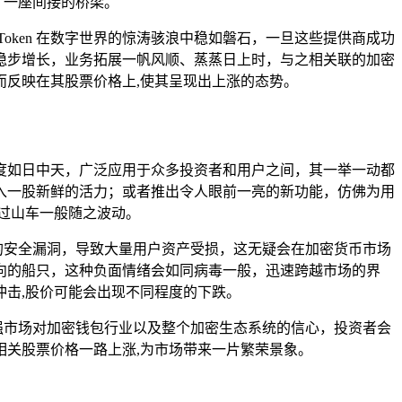
起了一座间接的桥梁。
Token 在数字世界的惊涛骇浪中稳如磐石，一旦这些提供商成功
春笋般稳步增长，业务拓展一帆风顺、蒸蒸日上时，与之相关联的加密
反映在其股票价格上,使其呈现出上涨的态势。
知名度如日中天，广泛应用于众多投资者和用户之间，其一举一动都
界注入一股新鲜的活力；或者推出令人眼前一亮的新功能，仿佛为用
过山车一般随之波动。
重的安全漏洞，导致大量用户资产受损，这无疑会在加密货币市场
向的船只，这种负面情绪会如同病毒一般，迅速跨越市场的界
击,股价可能会出现不同程度的下跌。
增强市场对加密钱包行业以及整个加密生态系统的信心，投资者会
关股票价格一路上涨,为市场带来一片繁荣景象。