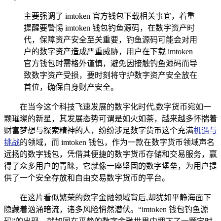
主要强调了 imtoken 官方钱包下载相关事宜，着重
提醒要警惕 imtoken 钱包钓鱼源码，在数字资产时
代，保障资产安全至关重要，钓鱼源码可能会对用
户的数字资产造成严重威胁，用户在下载 imtoken
官方钱包时需格外谨慎，避免因接触钓鱼源码而导
致数字资产受损，要时刻将守护数字资产安全放在
首位，确保自身财产安全。
在当今这个科技飞速发展的数字化时代,数字货币宛如一
颗璀璨的新星，其发展态势可谓是如火如荼，越来越多怀揣着
财富梦想与探索精神的人，纷纷涉足数字货币这个充满
机遇与
挑战
的领域，而 imtoken 钱包，作为一款在数字货币领域声名
远扬的数字钱包，凭借其便捷的数字货币存储和交易服务，赢
得了众多用户的青睐，它就像一座坚固的数字堡垒，为用户提
供了一个安全存放和自由交易数字货币的平台。
在这片看似繁荣的数字金融领域背后,却犹如平静海面下
隐藏着汹涌暗流，诸多风险悄然潜伏。“imtoken 钱包钓鱼源