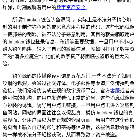
码”的出现，就如同在平静的数字金融世界中埋下了一颗定时
炸弹，时刻威胁着用户的
数字资产安全
。
所谓“imtoken 钱包钓鱼源码”，实际上是不法分子精心炮
制的用于制作钓鱼网站或恶意应用程序的代码，这些代码就像
一把邪恶的钥匙，被不法分子恶意利用，其目的就是骗取用户
的 imtoken 钱包登录信息、私钥等重要数据，一旦用户不小心
踏入钓鱼陷阱，输入了自己的敏感信息，就如同打开了数字资
产的“潘多拉魔盒”，他们的数字资产将面临被盗取的巨大风
险。
钓鱼源码的传播途径可谓是五花八门,一些不法分子如同
狡猾的狐狸，会通过社交媒体、电子邮件等渠道广泛传播钓鱼
链接，他们常常伪装成正规的数字货币平台、官方
客服
或者其
他可信的机构，向用户发送看似正常的消息，这些消息就像精
心包装的诱饵，诱导用户点击链接，一旦用户点击进入这些钓
鱼网站，网站的界面往往会以假乱真，模仿 imtoken 钱包的真
实界面，让用户误以为是正规的登录页面，当用户在这个虚假
的页面上输入自己的账号和密码等信息后，这些信息就会像猎
物一样被不法分子轻松获取，从而导致数字资产被盗。