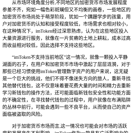
从市场环境角度分析,不同地区的加密货币市场发展程度
参差不齐，宛如一幅色彩斑斓但又不均衡的画卷，一些地区的
加密货币市场尚处于萌芽阶段，犹如一个蹒跚学步的孩童，用
户对加密货币的认知和接受程度较低，市场需求也相对较小，
在这种情况下，imToken经过深思熟虑，认为在这些地区投入
大量资源进行服务，就像在一片贫瘠的土地上耕耘，成本过高
而收益相对较低，因此选择不支持这些地区。
“imToken不支持当前地区”这一情况，就像一颗投入平静
湖面的石子，在用户和加密货币市场中激起了层层涟漪，对于
那些已经习惯使用imToken管理数字资产的用户来说，这无疑
是一个巨大的挑战，他们不得不像迷失方向的旅人，重新寻找
其他替代钱包，这不仅意味着要花费大量的时间和精力去重新
学习新钱包的操作方法，还可能面临新钱包安全性和功能方面
的不确定性，在寻找替代钱包的过程中，用户就像在布满陷阱
的丛林中前行，可能会遇到一些不良平台，从而使自己的资产
面临被盗取的风险。
对于加密货币市场而言,这一情况也可能会对市场的活跃