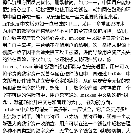
操作流程方面反复优化，删繁就简，如此一来，中国用户能够
更加得心应手、轻松惬意地使用这款钱包，就如同在熟悉的环
境中自由穿梭一般。 从安全性这一至关重要的维度来看，
imToken 中文版宛如一位忠诚的卫士，采用了多重加密技术，
为用户的数字资产构筑起坚不可摧的全方位保护屏障，私钥，
作为数字资产安全的核心命脉，imToken 中文版将其完全交由
用户自主掌控，平台绝不存储用户的私钥，这一举措从根源上
彻底杜绝了因平台遭受黑客攻击被盗，进而导致用户资产损失
的潜在风险，不仅如此，它还积极支持硬件钱包，像
Ledger、Trezor 等知名硬件钱包都能与之完美适配，用户可以
将珍贵的数字资产妥善存储在硬件钱包中，再通过 imToken 中
文版与硬件钱包建立安全稳定的连接，从而实现安全无忧的交
易和高效有序的管理，想象一下，数字资产如同被存放在一个
坚不可破的保险箱中，用户只需通过 imToken 中文版这把“钥
匙”，就能轻松开启交易和管理的大门。 在功能方面，
imToken 中文版可谓是丰富多彩、一应俱全，它广泛支持多种
主流数字货币，诸如比特币、以太坊、莱特币等，犹如一个功
能强大的数字资产收纳盒，用户可以在这一个钱包中轻松管理
多种不同类型的数字资产，无需在多个钱包之间频繁切换，大