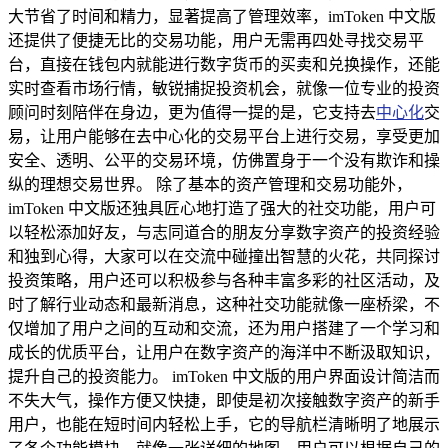
大节省了时间和精力，显著提高了管理效率，imToken 中文版
还提供了便捷无比的交易功能，用户无需再四处寻找交易平
台，直接在钱包内就能进行数字货币的买卖和兑换操作，还能
实时查看市场行情，敏锐捕捉投资机会，就像一位专业的投资
顾问时刻陪伴在身边，更为值得一提的是，它支持去
中心化
交
易，让用户能够在去中心化的交易平台上进行交易，享受更加
安全、透明、公平的交易环境，仿佛置身于一个没有欺诈和操
纵的理想交易世界。 除了基本的资产管理和交易功能外，
imToken 中文版还独具匠心地打造了强大的社交功能，用户可
以轻松添加好友，与志同道合的朋友分享数字资产的投资经验
和独到心得，大家可以在交流中碰撞出智慧的火花，共同探讨
投资策略，用户还可以积极参与各种丰富多彩的社区活动，及
时了解行业动态和最新消息，这种社交功能就像一座桥梁，不
仅增加了用户之间的互动和交流，还为用户搭建了一个学习和
成长的优质平台，让用户在数字资产的海洋中不断汲取知识，
提升自己的投资能力。 imToken 中文版的用户界面设计简洁而
不失大气，操作方便又快捷，即使是初次接触数字资产的新手
用户，也能在短时间内轻松上手，它的导航栏清晰明了地展示