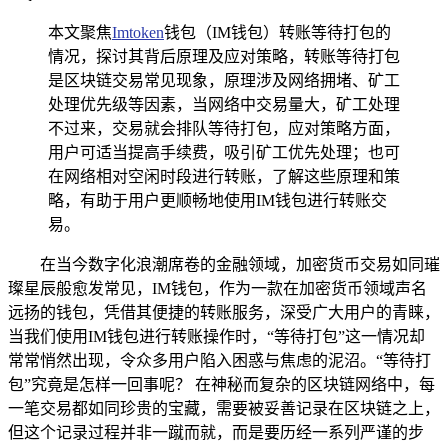
本文聚焦
Imtoken
钱包（IM钱包）转账等待打包的
情况，探讨其背后原理及应对策略，转账等待打包
是区块链交易常见现象，原理涉及网络拥堵、矿工
处理优先级等因素，当网络中交易量大，矿工处理
不过来，交易就会排队等待打包，应对策略方面，
用户可适当提高手续费，吸引矿工优先处理；也可
在网络相对空闲时段进行转账，了解这些原理和策
略，有助于用户更顺畅地使用IM钱包进行转账交
易。
在当今数字化浪潮席卷的金融领域，加密货币交易如同璀
璨星辰般愈发常见，IM钱包，作为一款在加密货币领域声名
远扬的钱包，凭借其便捷的转账服务，深受广大用户的青睐，
当我们使用IM钱包进行转账操作时，“等待打包”这一情况却
常常悄然出现，令众多用户陷入困惑与焦虑的泥沼。“等待打
包”究竟是怎样一回事呢？ 在神秘而复杂的区块链网络中，每
一笔交易都如同珍贵的宝藏，需要被妥善记录在区块链之上，
但这个记录过程并非一蹴而就，而是要历经一系列严谨的步