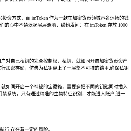
方式，而 imToken 作为一款在加密货币领域声名远扬的钱
不禁泛起层层涟漪，纷纷发问：在 imToken 存放 1000
于赋予用户对自己私钥的完全控制权，私钥，就如同开启加密货币资产
钥进行加密存储，仿佛为私钥穿上了一层坚不可摧的铠甲,确保私钥
下，就如同开启一个神秘的宝藏箱，需要多把不同的钥匙同时插入
禁系统，只有通过精准的生物特征识别，才能进入账户,进一
中航行,存在着一定的风险。