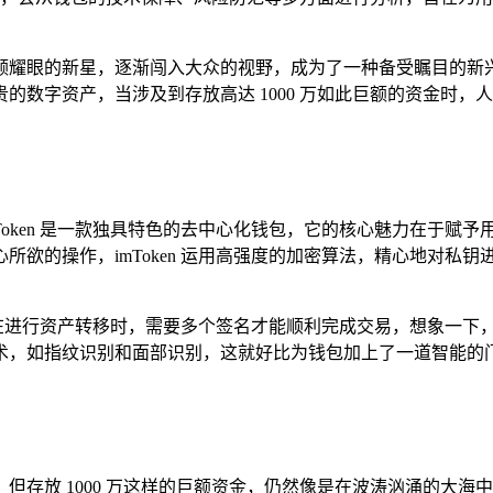
眼的新星，逐渐闯入大众的视野，成为了一种备受瞩目的新兴投资
资产，当涉及到存放高达 1000 万如此巨额的资金时，人们的心中
，imToken 是一款独具特色的去中心化钱包，它的核心魅力在
欲的操作，imToken 运用高强度的加密算法，精心地对私
意味着在进行资产转移时，需要多个签名才能顺利完成交易，想象一
术，如指纹识别和面部识别，这就好比为钱包加上了一道智能的门
施，但存放 1000 万这样的巨额资金，仍然像是在波涛汹涌的大海