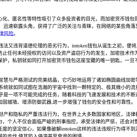
心化、匿名性等特性吸引了众多投资者的目光，而加密货币钱包
势，迅速崭露头角，获得了广泛的关注与青睐，在网络的某些角落里，
律风险
。
严重违法又违背道德伦理的恶劣行为，imtoken钱包从诞生之初
防止任何未经授权的访问以及资产盗窃行为的发生，加密技术作
保护，私钥就如同打开加密货币钱包这座宝藏的唯一钥匙，一旦不
是专业智慧与严格测试的完美结晶，它巧妙地运用了诸如椭圆曲线加
的加密系统就如同试图在浩瀚的宇宙中找到一颗特定的、极其微小的
几乎是一项不可能完成的任务，随着科技的飞速发展和技术的不断迭
加固城墙、增添防御武器,进一步增强了钱包的安全性和可靠性。
犯他人财产和隐私的严重违法行为，在世界上大多数国家和地区，法
为，个人不仅会面临严峻的刑事指控，承受法律的严惩，还会对
度的坚定信心，如果像破解imtoken这样的违法违规行为得不
展的步伐,使其陷入停滞甚至衰退的困境。