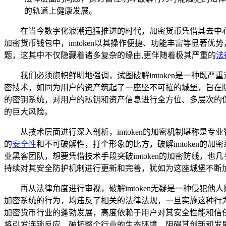
的轨道上健康发展。
在当今数字化浪潮迅猛推进的时代，加密货币凭借其去中
加密货币钱包中，imtoken以其操作便捷、功能丰富等显著优
题，这其中不仅隐藏着诸多复杂的缘由,更伴随着极其严重的
法
我们必须旗帜鲜明地强调，试图破解imtoken是一种既
密技术，如同为用户的资产筑起了一座坚不可摧的城堡，旨在
的密钥系统，对用户的私钥和资产信息进行全方位、多层次的
的巨大风险。
从技术层面进行深入剖析，imtoken的加密机制堪称
的
安全性
和不可破解性，打个形象的比方，破解imtoken
业黑客团队，想要凭借技术手段突破imtoken的加密防线，也
持续对其安全防护机制进行更新和完善，犹如为这座城堡不断
再从法律角度进行审视，破解imtoken无疑是一种侵
加密系统的行为，均违反了相关的法律法规，一旦实施这种行
加密货币行业的蓬勃发展，高度依赖于用户对其安全性能和信任
将引发连锁反应，破坏整个行业的生态环境，阻碍其创新和发