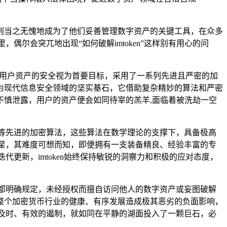
则当之无愧地成为了他们妥善管理数字资产的关键工具，在众多
偶尔会突兀地出现“如何破解imtoken”这样别有用心的问
，便将用户资产的安全视为首要目标，采用了一系列先进且严密的加
为现代信息安全领域的坚实基石，它借助复杂精妙的算法和严密
慎泄露，用户的资产便会如同待宰的羔羊,面临着被洗劫一空
密等先进的加密算法，这些算法在数学理论的支撑下，具备极高
流星，其难度可想而知，即便拥有一支装备精良、经验丰富的专
代更新，imtoken始终保持敏锐的洞察力和积极的应对态度，
律都明确规定，未经授权而擅自访问他人的数字资产或妄图破解
整个加密货币行业的健康、有序发展造成极其恶劣的负面影响，
到及时、有效的遏制，就如同在平静的湖面投入了一颗巨石，必