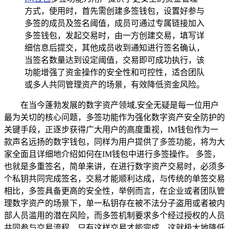
方式，使用时，首先需创建多签钱包，设置好参与
多签的成员及签名阈值，成员可通过专属链接加入
多签钱包，发起交易时，由一方创建交易，填写详
细信息后提交，其他成员收到通知进行签名确认，
当签名数量达到设定阈值，交易即可成功执行，该
功能增强了资金操作的安全性和可控性，适合团队
或多人共同管理资产的场景，有效降低资金风险。
在当今蓬勃发展的数字资产领域,安全无疑是每一位用户
最为关切的核心问题，多签功能作为强化数字资产安全防护的
关键手段，正逐步获得广大用户的高度重视，IM钱包作为一
款声名远扬的数字钱包，同样为用户提供了多签功能，将为大
家全面且详细地介绍如何在IM钱包中进行多签操作。 多签，
也就是多重签名，简单来讲，在进行数字资产交易时，必须多
个私钥共同完成签名，交易才能顺利达成，与传统的单签交易
相比，多签具备更高的安全性，举例而言，在企业或者团队管
理数字资产的场景下，单一私钥存在被不法分子盗用或者被内
部人员滥用的潜在风险，而多签机制要求多个经过授权的人员
共同参与交易流程，只有这样交易才能完成，这就极大地降低