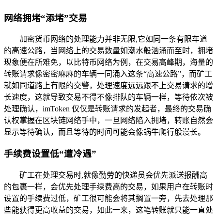
网络拥堵“添堵”交易
加密货币网络的处理能力并非无限,它如同一条有限车道
的高速公路，当网络上的交易数量如潮水般汹涌而至时，拥堵
现象便在所难免，以比特币网络为例，在交易高峰期，海量的
转账请求像密密麻麻的车辆一同涌入这条“高速公路”，而矿工
就如同道路上有限的交警，处理速度远远跟不上交易请求的增
长速度，这就导致交易不得不像排队的车辆一样，等待依次被
处理确认，imToken 仅仅是转账请求的发起者，最终的交易确
认权掌握在区块链网络手中，一旦网络陷入拥堵，转账自然会
显示等待确认，而且等待的时间可能会像蜗牛爬行般漫长。
手续费设置低“遭冷遇”
矿工在处理交易时,就像勤劳的快递员会优先派送报酬高
的包裹一样，会优先处理手续费高的交易，如果用户在转账时
设置的手续费过低，矿工很可能会将其搁置一旁，先去处理那
些能获得更高收益的交易，如此一来，这笔转账就只能一直处