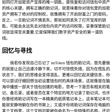
如同打开加密资产宝库的唯一钥匙，是恢复和访问钱包中资产
的核心关键，拥有正确的助记词，就意味着你对钱包里的加密
资产拥有了绝对的控制权，就像拥有了开启财富之门的密码，
反之，一旦助记词不慎丢失，那就如同丢失了打开宝库的钥
匙，可能会永远失去对钱包内资产的访问权限，妥善保管助记
词就显得至关重要,它是保障我们数字资产安全的第一道防
线。
回忆与寻找
倘若你发现自己忘记了 imToken 钱包的助记词，首先要做
的就是让自己迅速冷静下来，切不可惊慌失措，因为在慌乱的
状态下，我们的思维会变得混乱，更难以回忆起关键信息，你
可以尝试仔细回想当初设置钱包时的具体场景，这就像是在脑
海中播放一部关于钱包创建的电影，思考一下是否有相关的笔
记、备忘录，或者是否在某个特定的地方记录了助记词，也许
你曾经将助记词写在一本精美的纸质笔记本上，这本笔记本可
能就安静地躺在你的书架上；又或许你将助记词保存在电脑的
某个文档里，这个文档可能被你命名为一些特殊的名称，还可