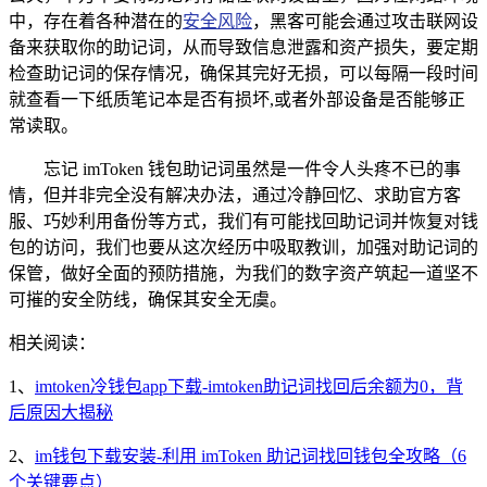
中，存在着各种潜在的
安全风险
，黑客可能会通过攻击联网设
备来获取你的助记词，从而导致信息泄露和资产损失，要定期
检查助记词的保存情况，确保其完好无损，可以每隔一段时间
就查看一下纸质笔记本是否有损坏,或者外部设备是否能够正
常读取。
忘记 imToken 钱包助记词虽然是一件令人头疼不已的事
情，但并非完全没有解决办法，通过冷静回忆、求助官方客
服、巧妙利用备份等方式，我们有可能找回助记词并恢复对钱
包的访问，我们也要从这次经历中吸取教训，加强对助记词的
保管，做好全面的预防措施，为我们的数字资产筑起一道坚不
可摧的安全防线，确保其安全无虞。
相关阅读：
1、
imtoken冷钱包app下载-imtoken助记词找回后余额为0，背
后原因大揭秘
2、
im钱包下载安装-利用 imToken 助记词找回钱包全攻略（6
个关键要点）