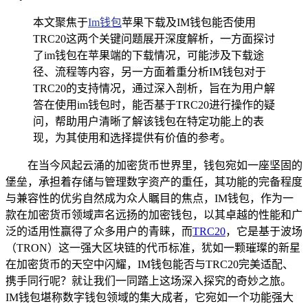
本文聚焦于
Im钱包
苹果下载及IM钱包能否使用
TRC20这两个关键问题展开深度解析，一方面探讨
了im钱包在苹果端的下载情况，可能涉及下载途
径、流程等内容，另一方面着重分析IM钱包对于
TRC20的支持情况，通过深入剖析，旨在为用户解
答在使用im钱包时，能否基于TRC20进行操作的疑
问，帮助用户清晰了解该钱包在特定功能上的表
现，为其使用和选择提供有价值的参考。
在当今风起云涌的加密货币世界里，钱包宛如一座坚固的
堡垒，承担着存储与管理数字资产的重任，其功能的完备程度
与兼容性的优劣自然成为众人瞩目的焦点，IM钱包，作为一
款在加密货币领域声名远扬的加密钱包，以其卓越的性能和广
泛的适用性赢得了众多用户的青睐，而
TRC20
，它是基于波场
（TRON）这一强大区块链的代币标准，犹如一颗璀璨的新星
在加密货币的天空中闪耀，IM钱包能否与TRC20完美适配、
携手同行呢？就让我们一同踏上这场深入探究的奇妙之旅。
IM钱包堪称数字钱包领域的集大成者，它宛如一个功能强大