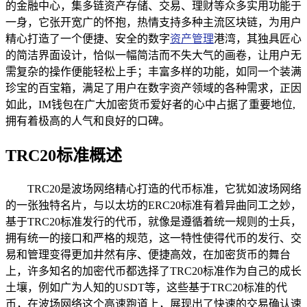
的金融中心，集多链资产存储、交易、理财等众多实用功能于
一身，它张开宽广的怀抱，热情支持多种主流区块链，为用户
精心打造了一个便捷、安全的数字
资产管理
港湾，其独具匠心
的简洁界面设计，恰似一幅简洁而不失大气的画卷，让用户无
需复杂的操作便能轻松上手；丰富多样的功能，如同一个装满
珍宝的百宝箱，满足了用户在数字资产领域的各种需求，正因
如此，IM钱包在广大加密货币爱好者的心中占据了重要地位,
拥有着极高的人气和良好的口碑。
TRC20标准概述
TRC20是波场网络精心打造的代币标准，它犹如波场网络
的一张独特名片，与以太坊的ERC20标准有着异曲同工之妙，
基于TRC20标准发行的代币，就像是遵循着统一规则的士兵，
拥有统一的接口和严格的规范，这一特性使得代币的发行、交
易和管理变得更加井然有序、便捷高效，在加密货币的舞台
上，许多知名的加密代币都选择了TRC20标准作为自己的成长
土壤，例如广为人知的USDT等，这些基于TRC20标准的代
币，在波场网络这个高速跑道上，展现出了快速的交易确认速