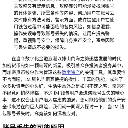
关攻略又有警示信息，攻略部分可能涉及找回账号
的具体步骤、所需条件等内容，帮助用户在账号丢
失时能有方法可循，警示方面，或许提醒用户在使
用钱包过程中可能面临的各类风险，如信息泄露、
操作失误等导致账号丢失的情况，让用户提高警
惕，重视账号安全，保障自身资产安全，避免因账
号丢失造成不必要的损失。
在当今数字化金融浪潮以排山倒海之势迅猛发展的时代,
加密货币宛如一颗璀璨的新星，吸引着众多投资者投身其中，
而加密货币钱包作为管理这些
数字资产
的关键工具，其重要性
不言而喻，IM 钱包凭借其便捷的操作、丰富的功能，成为了
众多投资者的心头好，生活中意外总是如同不速之客，常常在
不经意间悄然降临，不少 IM 钱包用户会遭遇账号丢失的糟心
事，这不仅会让用户陷入焦虑的漩涡，更可能给他们的资产安
全带来潜在的巨大风险，我们就一同深入探讨一下，当 IM 钱
包账号丢失时，究竟该如何沉着应对。
账号丢失的可能原因