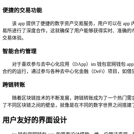
便捷的交易功能
该 app 提供了便捷的数字资产交易服务，用户可以在 
易所进行了深度合作，这就确保了用户能够获得实时、准确的市
交易体验。
智能合约管理
对于喜欢参与去中心化应用（DApp）im 钱包官网钱包
合约的运行，通过参与各种去中心化金融（DeFi）项目，如
跨链转账
随着区块链技术的不断发展，跨链转账成为了一个热门需求，
了不同区块链之间的壁垒，就像是在不同的数字世界之间搭建
用户友好的界面设计