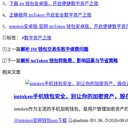
3、
下载 im 钱包安卓版，开启便捷数字资产之旅
4、
正确使用 imToken 开启安全数字资产之旅
5、
imtoken安卓版-官网 imToken 钱包安卓版，开启便捷数字
标签：
#
数字资产之旅
上一篇
解析 IM 钱包交易失败手续费问题
下一篇
解析 imToken 钱包转账费，影响因素与节省策略
相关文章
imtoken手机钱包安全，别让你的加密资产，
imtoken作为主流的手机加密钱包，是用户管理加密
imtoken官网钱包app下载
qbadmin
1.3K
2026-08-0