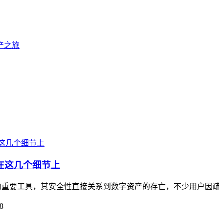
资产之旅
毁在这几个细节上
资产的重要工具，其安全性直接关系到数字资产的存亡，不少用户因疏
8