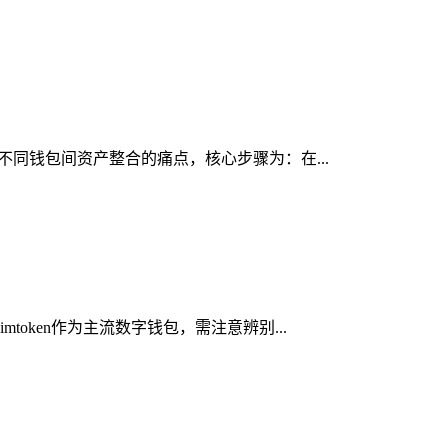
决不同钱包间资产整合的痛点，核心步骤为：在...
oken作为主流数字钱包，需注意辨别...