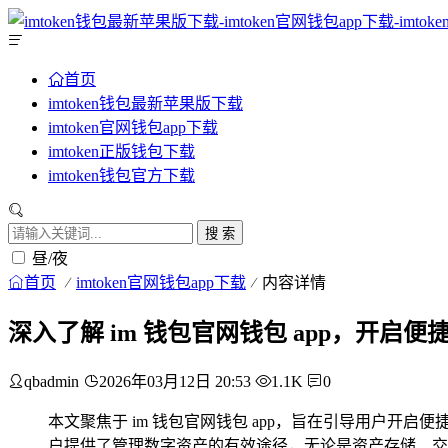
首页
imtoken钱包最新苹果版下载
imtoken官网钱包app下载
imtoken正版钱包下载
imtoken钱包官方下载
搜 索
昼/夜
首页
imtoken官网钱包app下载
内容详情
深入了解 im 钱包官网钱包 app，开启
qbadmin
2026年03月12日 20:53
1.1K
0
本文聚焦于 im 钱包官网钱包 app，旨在引导用户开
户提供了管理数字资产的有效途径，无论是资产存储、交