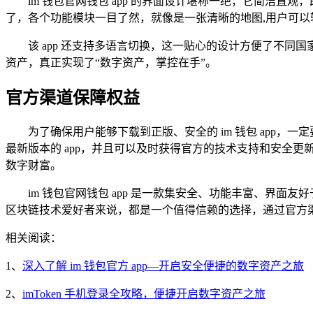
im 钱包官网钱包 app 的界面设计堪称一绝，它简洁
了，各个功能模块一目了然，就像是一张清晰的地图,用户可以
该 app 还支持多语言切换，这一贴心的设计方便了不同国
资产，真正实现了“数字资产，掌控在手”。
官方渠道保障权益
为了确保用户能够下载到正版、安全的 im 钱包 app
最新版本的 app，并且可以及时获得官方的技术支持和安全更新
数字财富。
im 钱包官网钱包 app 是一款集安全、功能丰富、界
区块链技术爱好者来说，都是一个值得信赖的选择，通过官方渠
相关阅读：
1、
深入了解 im 钱包官方 app—开启安全便捷的数字资产之旅
2、
imToken 手机登录全攻略，便捷开启数字资产之旅