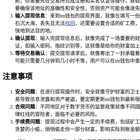
前，你需要先在交易所完成注册和实名认证等操作，获取
要确保该地址的准确性和安全性，否则资产可能会像迷失
输入提现信息
：来到im钱包的提现界面，就像在填写一份
石沉大海，丢失且无法
找回
，还需要设置合适的矿工费，
快地到达目的地。
确认提现
：输入完提现信息后，就像完成了一场重要的财
证，如输入密码、指纹识别等，这就像是给你的财富加上
等待交易确认
：提交提现请求后，就像寄出了一封承载着
可能只需要几分钟到几小时不等，用户可以在im钱包中
注意事项
安全问题
：在进行提现操作时，安全就像守护财富的卫士
易导致信息泄露和资产被盗，要定期更新im钱包到最新
合规问题
：不同地区对于数字货币的监管政策就像不同国
律红线的冒险者，面临不必要的风险。
手续费问题
：提现过程中会产生一定的手续费，包括矿工
贪婪的小偷，悄悄偷走你一部分财富，影响实际到账金额