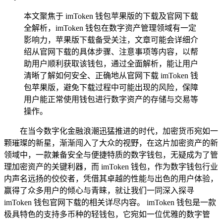
本文聚焦于 imToken 钱包苹果版的下载及官网下载
全解析，imToken 钱包在数字资产管理领域有一定
影响力，苹果版下载备受关注，文章可能会详细介
绍从官网下载的具体步骤、注意事项等内容，以帮
助用户顺利获取该钱包，通过全面解析，能让用户
清晰了解如何安全、正确地从官网下载 imToken 钱
包苹果版，避免下载过程中可能出现的风险，保障
用户能正常使用钱包进行数字资产的存储与交易等
操作。
在当今数字化金融浪潮迅猛推进的时代，加密货币宛如一
颗璀璨的新星，渐渐闯入了大众的视野，在这片加密资产的新
领域中，一款兼备安全与便捷特质的数字钱包，无疑成为了管
理加密资产的关键利器，而 imToken 钱包，作为数字钱包行业
内声名远扬的佼佼者，凭借其卓越的性能与出色的用户体验，
赢得了众多用户的倾心与青睐，就让我们一同深入探寻
imToken 钱包官网下载的相关详尽内容。 imToken 钱包是一款
极具特色的支持多币种的轻钱包，它宛如一位优雅的数字管