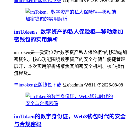
imtoken正版钱包下载
qbadmin
1.3K
2026-08-09
imToken，数字资产的私人保险柜—移动端加
密钱包的实用解析
imToken是一款定位为“数字资产私人保险柜”的移动端加
密钱包，核心功能围绕数字资产的安全存储与便捷管理
展开，本次实用解析将聚焦其加密安全机制、核心操作
流程及...
imtoken正版钱包下载
qbadmin
811
2026-08-08
imToken的数字身份证，Web3钱包时代的安全
与合规密码