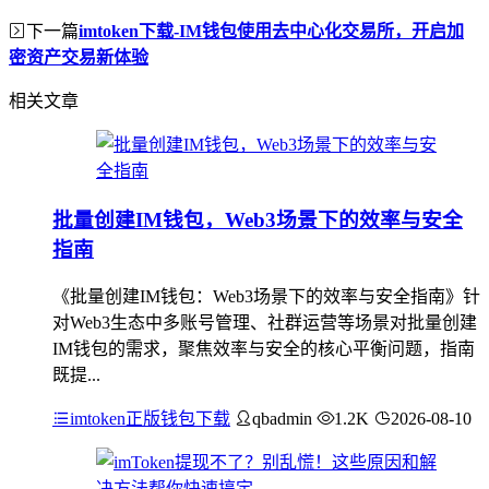
下一篇
imtoken下载-IM钱包使用去中心化交易所，开启加
密资产交易新体验
相关文章
批量创建IM钱包，Web3场景下的效率与安全
指南
《批量创建IM钱包：Web3场景下的效率与安全指南》针
对Web3生态中多账号管理、社群运营等场景对批量创建
IM钱包的需求，聚焦效率与安全的核心平衡问题，指南
既提...
imtoken正版钱包下载
qbadmin
1.2K
2026-08-10