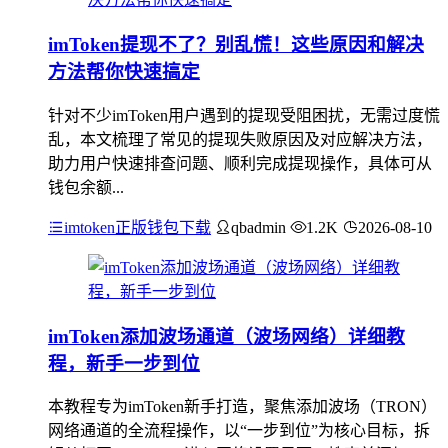
imToken提现不了？别乱慌！这些原因和解决
方法帮你快速搞定
针对不少imToken用户遇到的提现受阻困扰，无需过度慌
乱，本文梳理了常见的提现失败原因及对应解决方法，
助力用户快速排查问题、顺利完成提现操作，具体可从
钱包余额...
imtoken正版钱包下载
qbadmin
1.2K
2026-08-10
imToken添加波场通道（波场网络）详细教
程，新手一步到位
本教程专为imToken新手打造，聚焦添加波场（TRON）
网络通道的全流程操作，以“一步到位”为核心目标，拆